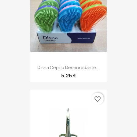
Disna Cepillo Desenredante...
5,26 €
favorite_border