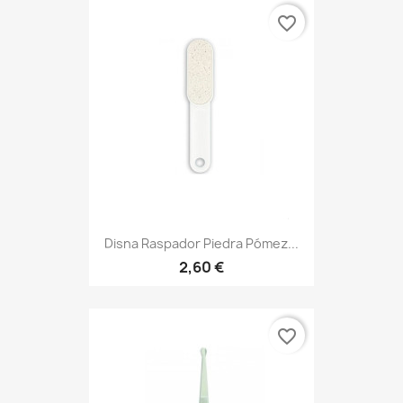
favorite_border
Disna Raspador Piedra Pómez...
2,60 €
favorite_border