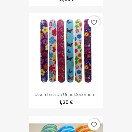
favorite_border
Disna Lima De Uñas Decorada...
1,20 €
favorite_border