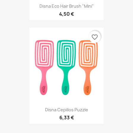
Disna Eco Hair Brush "Mini"
4,50 €
favorite_border
Disna Cepillos Puzzle
6,33 €