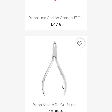
Disna Lima Cartón Grande 17 Cm
1,47 €
favorite_border
Disna Alicate De Cutículas...
10,85 €