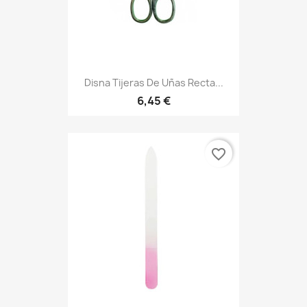
Disna Tijeras De Uñas Recta...
6,45 €
favorite_border