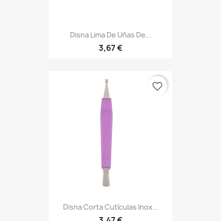
Disna Lima De Uñas De...
3,67 €
favorite_border
Disna Corta Cutículas Inox...
3,47 €