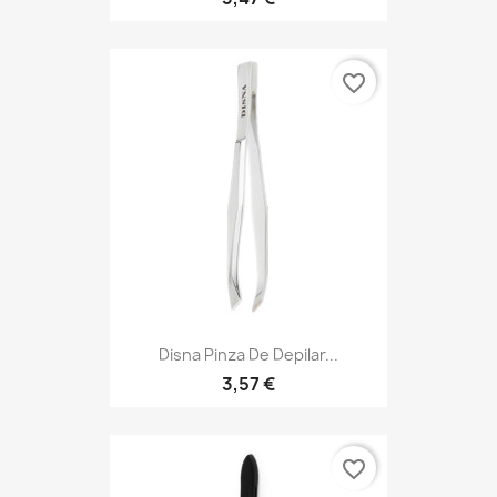
favorite_border
Disna Pinza De Depilar...
3,57 €
favorite_border