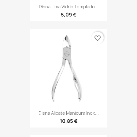
Disna Lima Vidrio Templado...
5,09 €
favorite_border
Disna Alicate Manicura Inox...
10,85 €