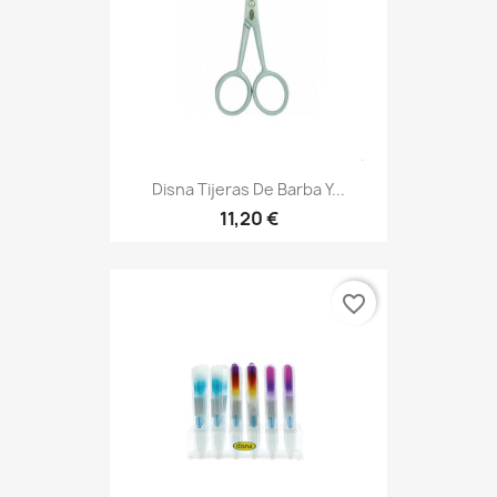
Disna Tijeras De Barba Y...
11,20 €
favorite_border