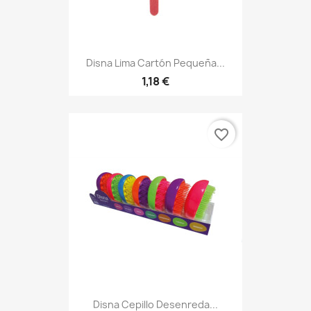
Disna Lima Cartón Pequeña...
1,18 €
favorite_border
Disna Cepillo Desenreda...