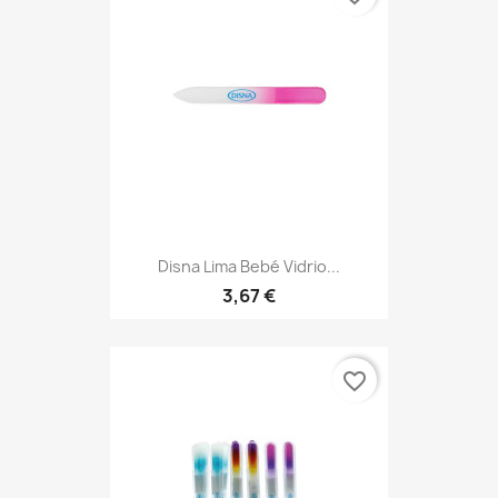
Disna Lima Bebé Vidrio...
3,67 €
favorite_border