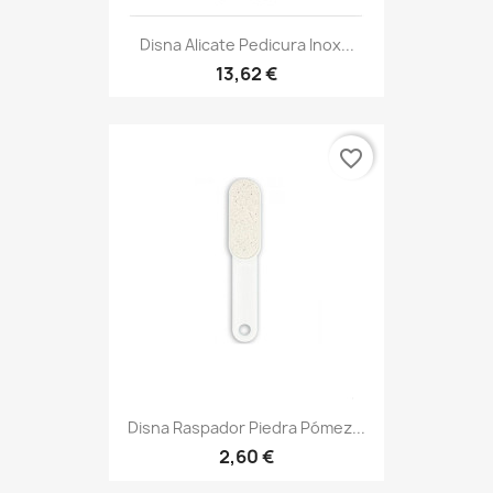
Disna Alicate Pedicura Inox...
13,62 €
favorite_border
Disna Raspador Piedra Pómez...
2,60 €