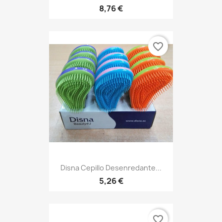
8,76 €
favorite_border
Disna Cepillo Desenredante...
5,26 €
favorite_border