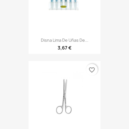
Disna Lima De Uñas De...
3,67 €
favorite_border