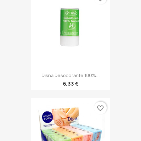
Disna Desodorante 100%...
6,33 €
favorite_border