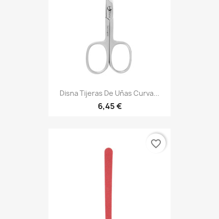
Disna Tijeras De Uñas Curva...
6,45 €
favorite_border