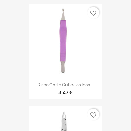
favorite_border
Disna Corta Cutículas Inox...
3,47 €
favorite_border