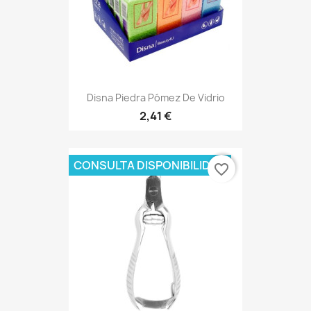
Disna Piedra Pómez De Vidrio
2,41 €
CONSULTA DISPONIBILIDAD
favorite_border