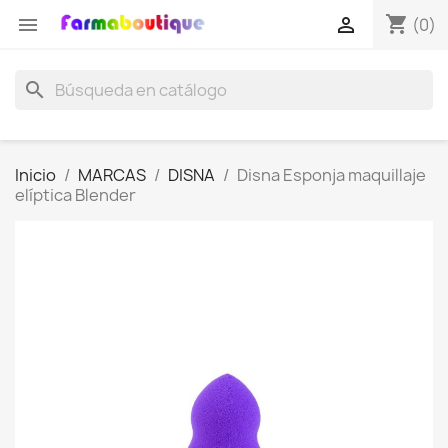
shopping_cart


(0)
search
Inicio
MARCAS
DISNA
Disna Esponja maquillaje
elíptica Blender