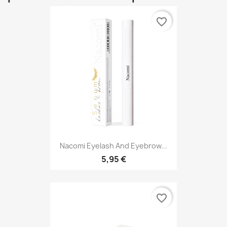
favorite_border
Nacomi Eyelash And Eyebrow...
5,95 €
favorite_border