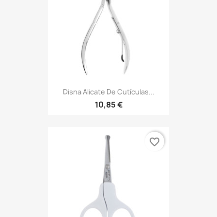
Disna Alicate De Cutículas...
10,85 €
favorite_border