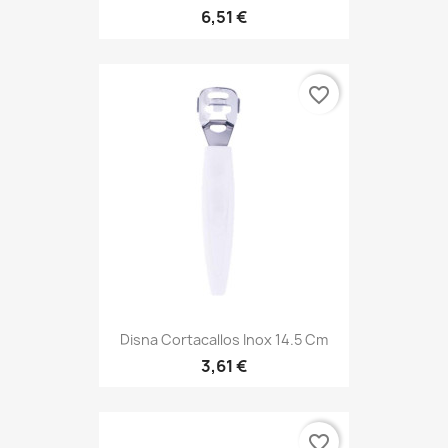
6,51 €
favorite_border
Disna Cortacallos Inox 14.5 Cm
3,61 €
favorite_border