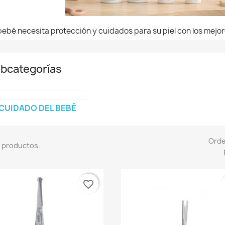
bebé necesita protección y cuidados para su piel con los mejo
bcategorías
CUIDADO DEL BEBÉ
Ord
 productos.
favorite_border