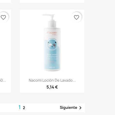
favorite_border
favorite_border
Vista rápida

0...
Nacomi Loción De Lavado...
5,14 €
1

Siguiente
2