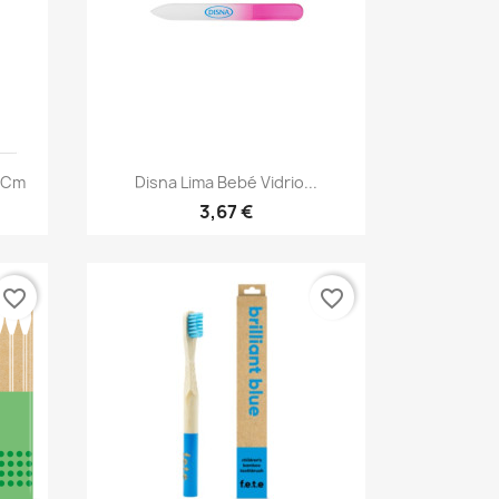
Vista rápida

8 Cm
Disna Lima Bebé Vidrio...
3,67 €
favorite_border
favorite_border