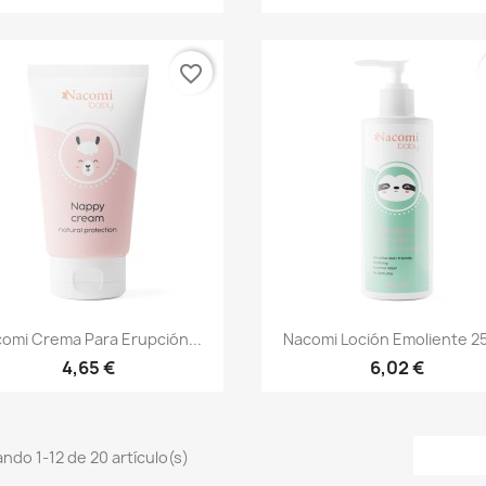
favorite_border
Vista rápida
Vista rápida


omi Crema Para Erupción...
Nacomi Loción Emoliente 25
4,65 €
6,02 €
ndo 1-12 de 20 artículo(s)