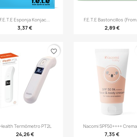
Vista rápida
Vista rápida


F.e.t.e Esponja Konjac...
F.e.t.e Bastoncillos (from.
3,37 €
2,89 €
favorite_border
Vista rápida
Vista rápida


IHealth Termómetro PT2L
Nacomi SPF50++++ Crema.
24,26 €
7,35 €