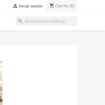
shopping_cart

Carrito
(0)
Iniciar sesión
search