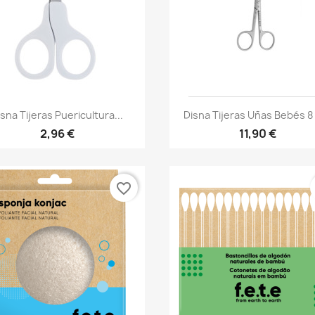
Vista rápida
Vista rápida


isna Tijeras Puericultura...
Disna Tijeras Uñas Bebés 
2,96 €
11,90 €
favorite_border