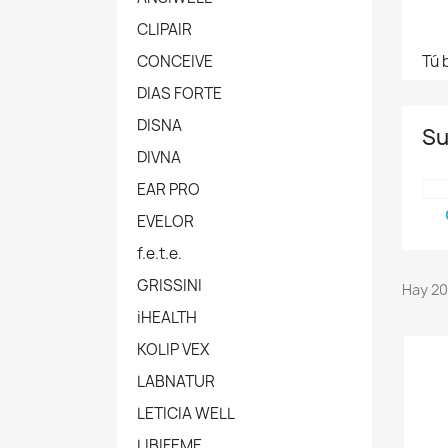
CLIPAIR
CONCEIVE
Tú 
DIAS FORTE
DISNA
Su
DIVNA
EAR PRO
EVELOR
f.e.t.e.
GRISSINI
Hay 20
iHEALTH
KOLIP VEX
LABNATUR
LETICIA WELL
LIBIFEME