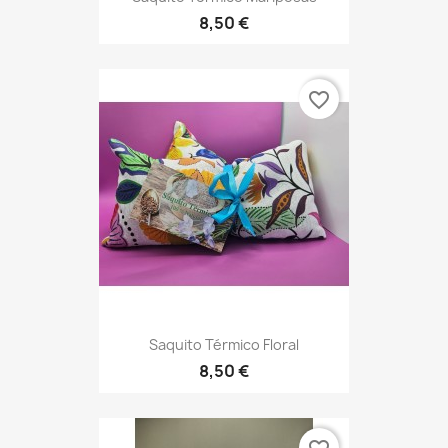
8,50 €
favorite_border
Saquito Térmico Floral
8,50 €