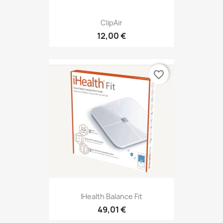
ClipAir
12,00 €
favorite_border
IHealth Balance Fit
49,01 €