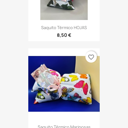
Saquito Térmico HOJAS
8,50 €
favorite_border
Saquito Térmico Mariposas