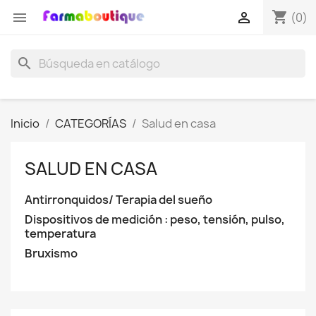
shopping_cart


(0)
search
Inicio
CATEGORÍAS
Salud en casa
SALUD EN CASA
Antirronquidos/ Terapia del sueño
Dispositivos de medición : peso, tensión, pulso,
temperatura
Bruxismo