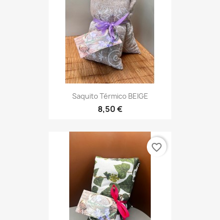
Saquito Térmico BEIGE
8,50 €
favorite_border