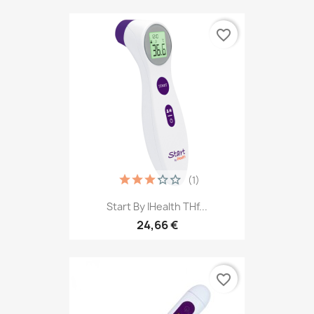
favorite_border
(1)
Start By IHealth THf...
24,66 €
favorite_border