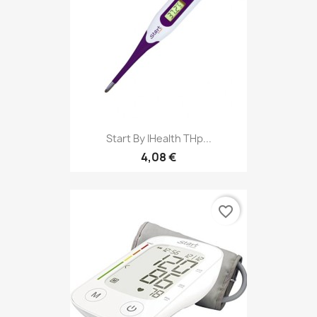
Start By IHealth THp...
4,08 €
favorite_border