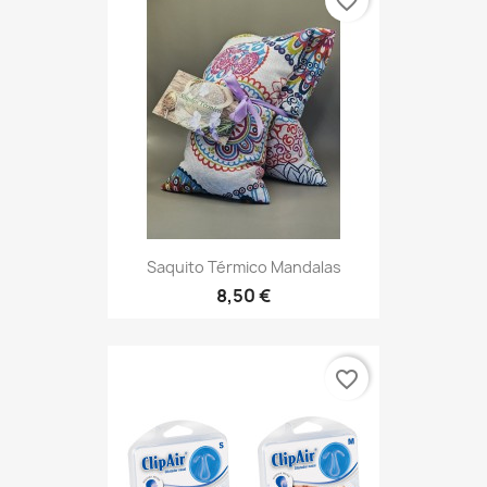
favorite_border
Saquito Térmico Mandalas
8,50 €
favorite_border