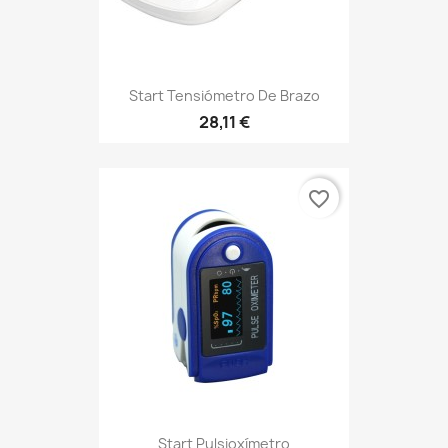
Start Tensiómetro De Brazo
28,11 €
favorite_border
Start Pulsioxímetro