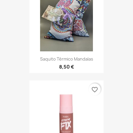
Saquito Térmico Mandalas
8,50 €
favorite_border