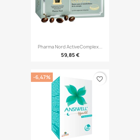
Pharma Nord ActiveComplex...
59,85 €
-6,47%
favorite_border