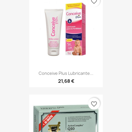
favorite_border
Conceive Plus Lubricante...
21,68 €
favorite_border