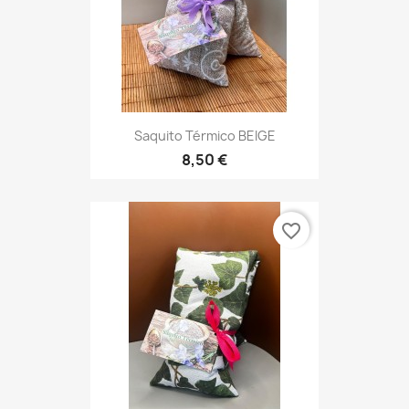
Saquito Térmico BEIGE
8,50 €
favorite_border