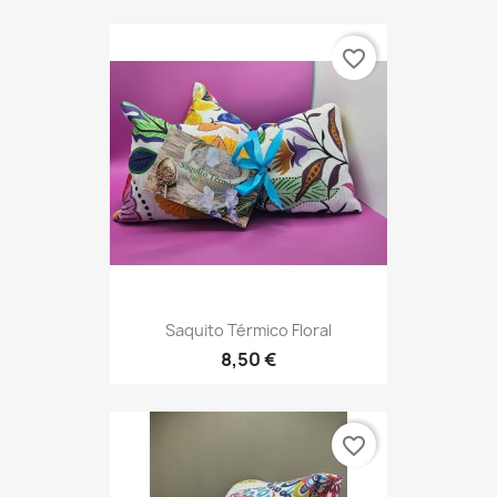
favorite_border
Saquito Térmico Floral
8,50 €
favorite_border