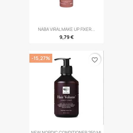
NABA VIRAL MAKE UP FIXER...
9,79 €
-15,27%
favorite_border
NEW NORDIC CONDITIONER 250 ML