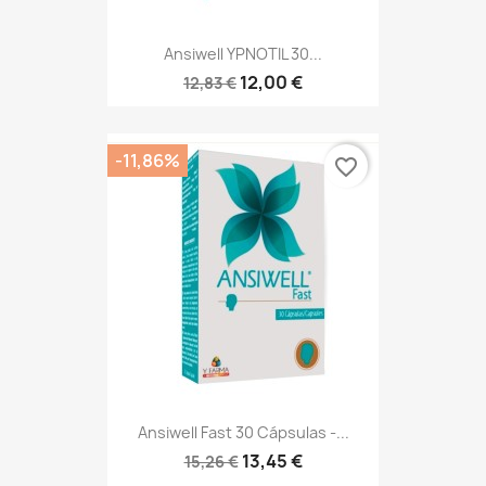
Ansiwell YPNOTIL 30...
12,00 €
12,83 €
-11,86%
favorite_border
Ansiwell Fast 30 Cápsulas -...
13,45 €
15,26 €