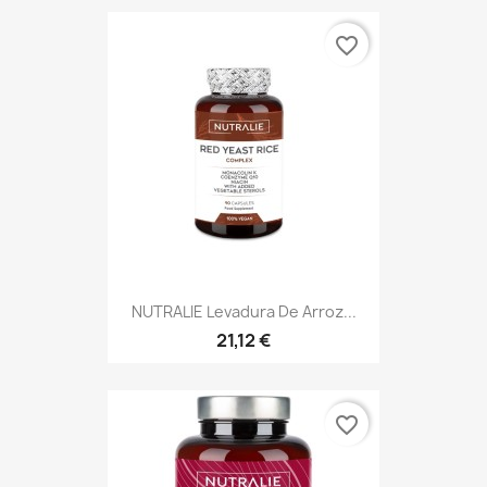
favorite_border
NUTRALIE Levadura De Arroz...
21,12 €
favorite_border