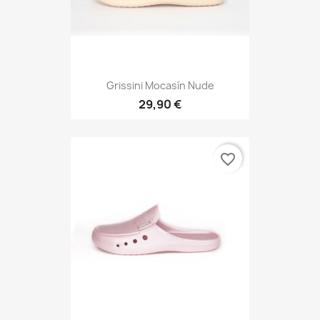
Grissini Mocasín Nude
29,90 €
favorite_border