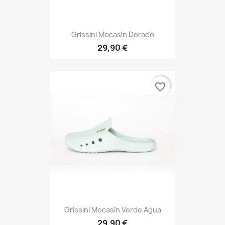
Grissini Mocasín Dorado
29,90 €
favorite_border
Grissini Mocasín Verde Agua
29,90 €