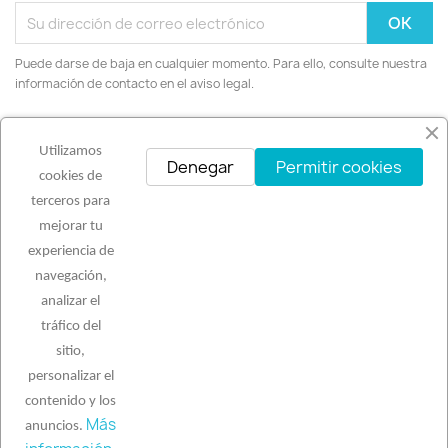
Puede darse de baja en cualquier momento. Para ello, consulte nuestra
información de contacto en el aviso legal.
Facebook
Instagram
Utilizamos
Denegar
Permitir cookies
cookies de
terceros para
mejorar tu
PRODUCTOS

experiencia de
navegación,
NUESTRA EMPRESA

analizar el
tráfico del
sitio,
SU CUENTA

personalizar el
contenido y los
INFORMACIÓN DE LA TIENDA
keyboard_arrow_down
Más
anuncios.
© 2026 - Software Ecommerce desarrollado por