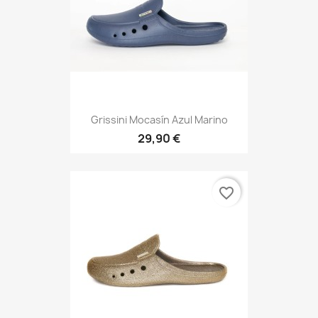
Grissini Mocasín Azul Marino
29,90 €
favorite_border