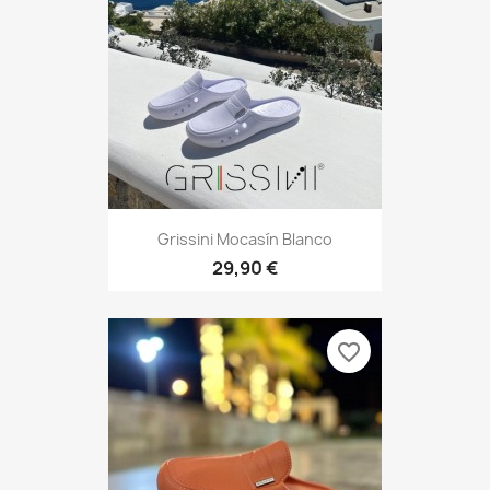
Grissini Mocasín Blanco
29,90 €
favorite_border