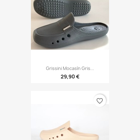
Grissini Mocasín Gris...
29,90 €
favorite_border