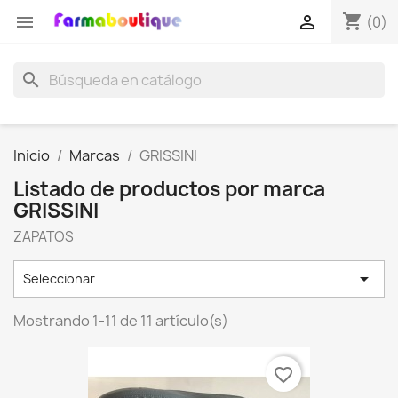
shopping_cart


(0)
search
Inicio
Marcas
GRISSINI
Listado de productos por marca
GRISSINI
ZAPATOS

Seleccionar
Mostrando 1-11 de 11 artículo(s)
favorite_border