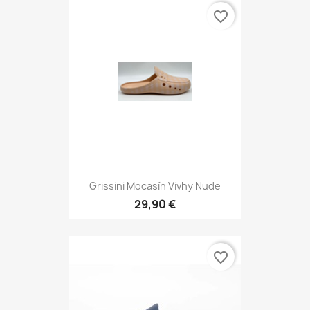
favorite_border
Grissini Mocasín Vivhy Nude
29,90 €
favorite_border