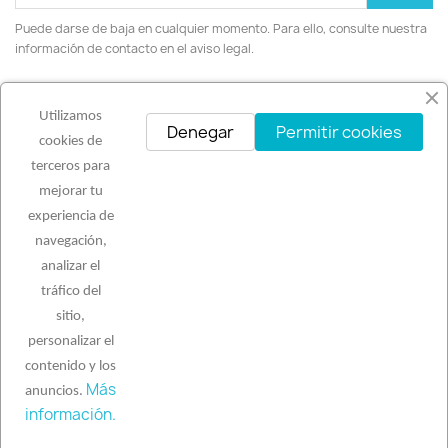
Puede darse de baja en cualquier momento. Para ello, consulte nuestra
información de contacto en el aviso legal.
Facebook
Instagram
Utilizamos
Denegar
Permitir cookies
cookies de
terceros para
mejorar tu
PRODUCTOS

experiencia de
navegación,
NUESTRA EMPRESA

analizar el
tráfico del
sitio,
SU CUENTA

personalizar el
contenido y los
INFORMACIÓN DE LA TIENDA
keyboard_arrow_down
Más
anuncios.
© 2026 - Software Ecommerce desarrollado por
información.
PrestaShop™