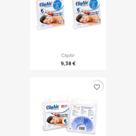
ClipAir
9,38 €
favorite_border