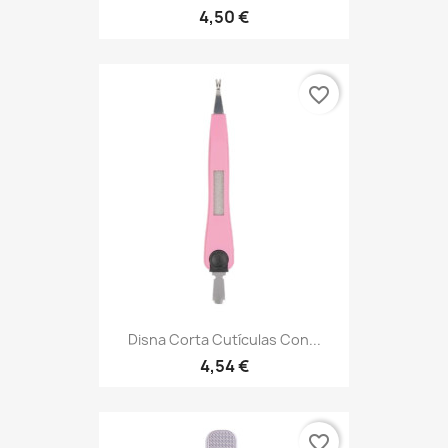
4,50 €
favorite_border
Disna Corta Cutículas Con...
4,54 €
favorite_border