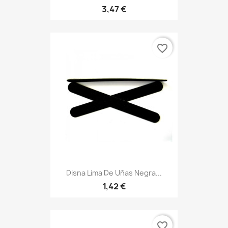
3,47 €
favorite_border
Disna Lima De Uñas Negra...
1,42 €
favorite_border