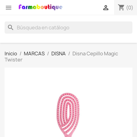
shopping_cart


(0)
search
Inicio
MARCAS
DISNA
Disna Cepillo Magic
Twister