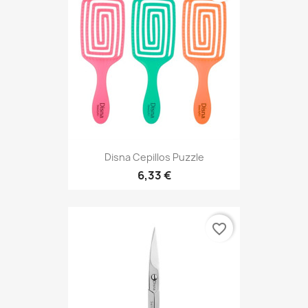
Disna Cepillos Puzzle
6,33 €
favorite_border