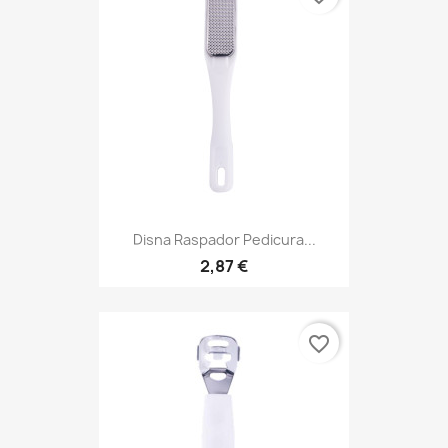
Disna Raspador Pedicura...
2,87 €
favorite_border