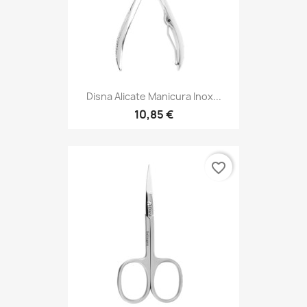
Disna Alicate Manicura Inox...
10,85 €
favorite_border