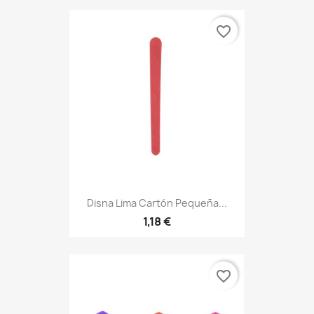
favorite_border
Disna Lima Cartón Pequeña...
1,18 €
favorite_border