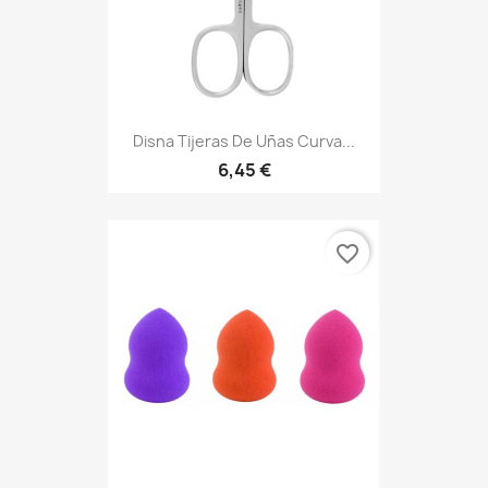
Disna Tijeras De Uñas Curva...
6,45 €
favorite_border