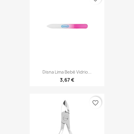
Disna Lima Bebé Vidrio...
3,67 €
favorite_border