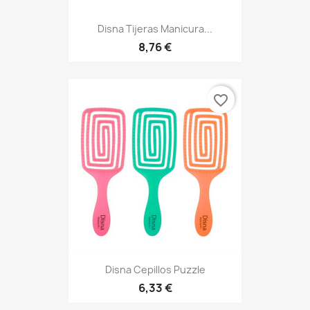
Disna Tijeras Manicura...
8,76 €
favorite_border
Disna Cepillos Puzzle
6,33 €