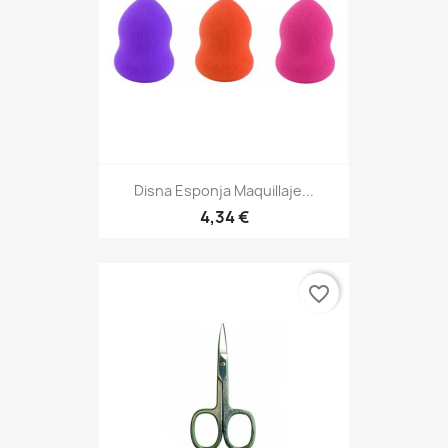
Disna Esponja Maquillaje...
4,34 €
favorite_border