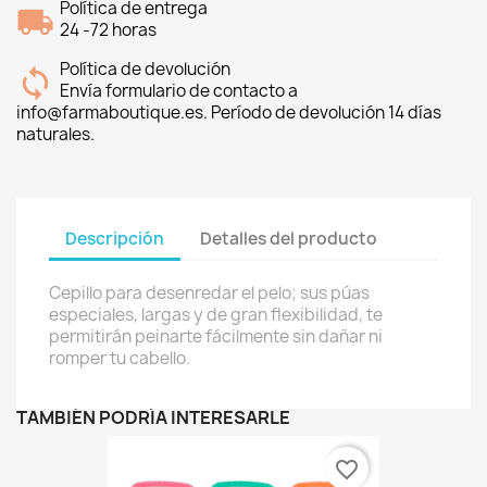
Política de entrega
24 -72 horas
Política de devolución
Envía formulario de contacto a
info@farmaboutique.es. Período de devolución 14 días
naturales.
Descripción
Detalles del producto
Cepillo para desenredar el pelo; sus púas
especiales, largas y de gran flexibilidad, te
permitirán peinarte fácilmente sin dañar ni
romper tu cabello.
TAMBIÉN PODRÍA INTERESARLE
favorite_border