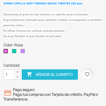
DISNA CEPILLO ANTI TIRONES MAGIC TWISTER 225 mm
Desenreda el pelo sin dar tirones, en cabello seco o húmedo.
Especialmente indicado para cabellos rizados, encrespados y también
para los niños.
Es eficaz incluso sin utilizar acondicionador.
Es muy flexible lo que facilita el peinado
Color: Rosa
Aguamarina
Malva
Rosa
Cantidad

favorite_border
AÑADIR AL CARRITO
Pago seguro
Paga tus compras con Tarjeta de crédito, PayPal o
Transferencia.