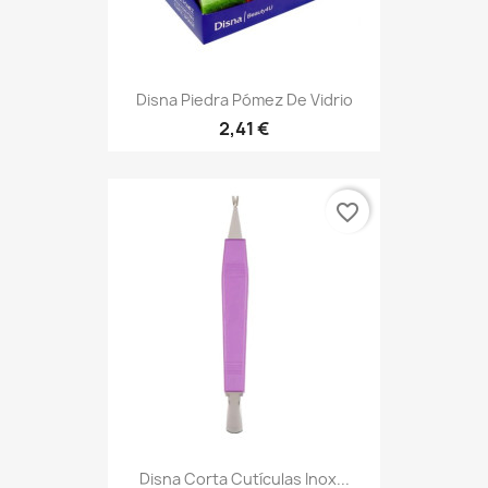
Disna Piedra Pómez De Vidrio
2,41 €
favorite_border
Disna Corta Cutículas Inox...