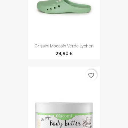
Grissini Mocasín Verde Lychen
29,90 €
favorite_border