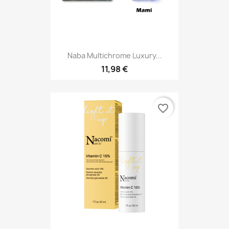
Naba Multichrome Luxury...
11,98 €
favorite_border