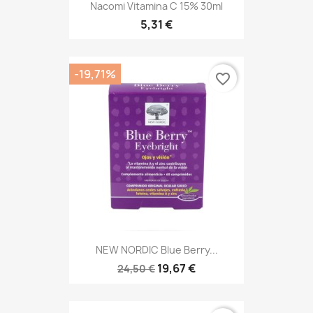
Nacomi Vitamina C 15% 30ml
5,31 €
-19,71%
favorite_border
NEW NORDIC Blue Berry...
19,67 €
24,50 €