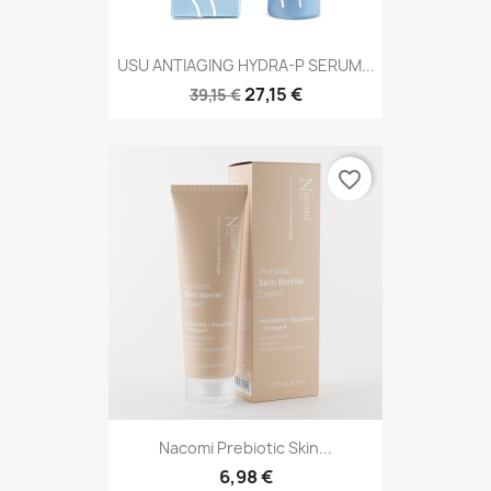
USU ANTIAGING HYDRA-P SERUM...
27,15 €
39,15 €
favorite_border
Nacomi Prebiotic Skin...
6,98 €