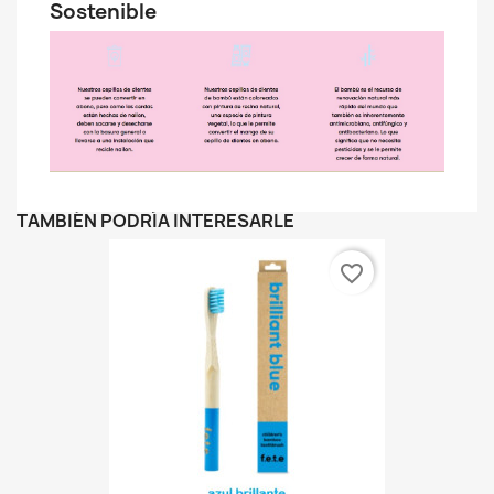
Sostenible
TAMBIÉN PODRÍA INTERESARLE
favorite_border