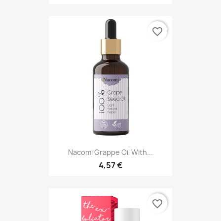
favorite_border
Nacomi Grappe Oil With...
4,57 €
favorite_border