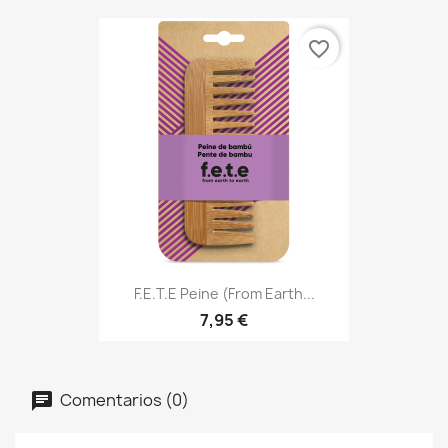
favorite_border
F.e.t.e Peine (from Earth...
7,95 €
Comentarios (0)