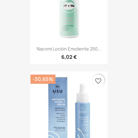
Nacomi Loción Emoliente 250...
6,02 €
-30,65%
favorite_border