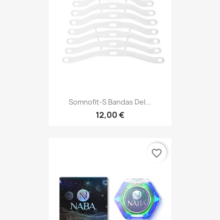
Somnofit-S Bandas Del...
12,00 €
favorite_border