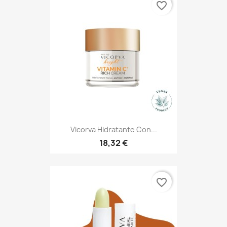
favorite_border
Vicorva Hidratante Con...
18,32 €
favorite_border