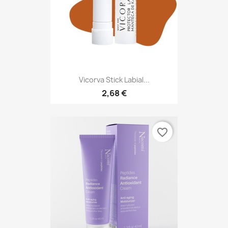
Vicorva Stick Labial...
2,68 €
favorite_border