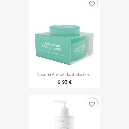
favorite_border
Nacomi Antioxidant Marine...
9,93 €
favorite_border