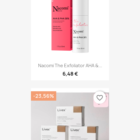
Nacomi The Exfoliator AHA &...
6,48 €
-23,56%
favorite_border