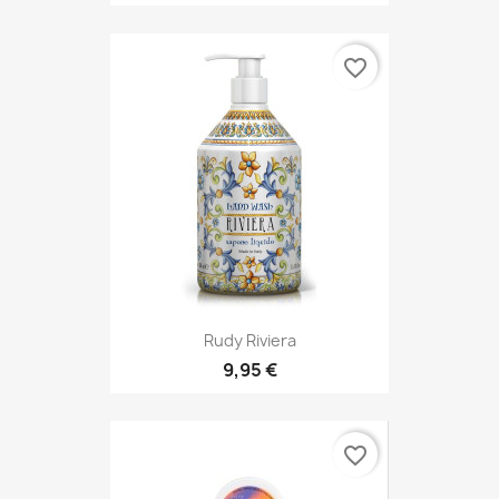
favorite_border
Rudy Riviera
9,95 €
favorite_border