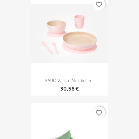
favorite_border
SARO Vajilla "Nordic" 5...
30,56 €
favorite_border