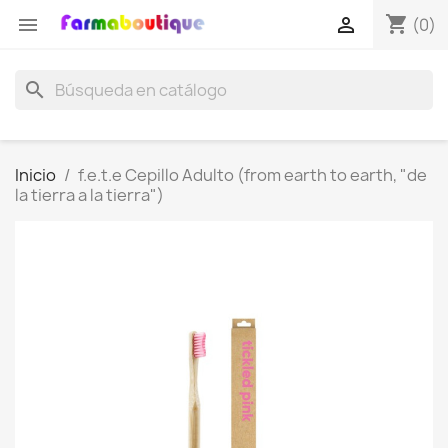
shopping_cart


(0)
search
Inicio
f.e.t.e Cepillo Adulto (from earth to earth, "de
la tierra a la tierra")