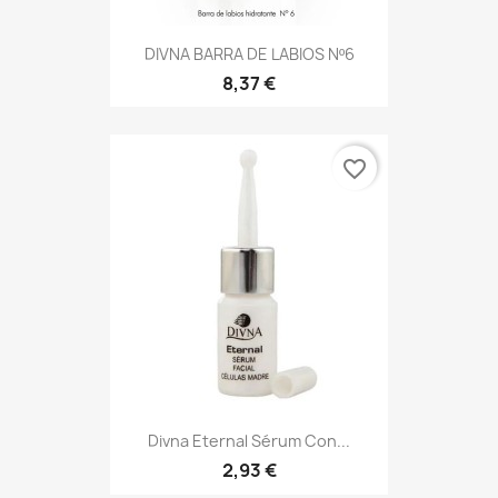
DIVNA BARRA DE LABIOS Nº6
8,37 €
favorite_border
Divna Eternal Sérum Con...
2,93 €