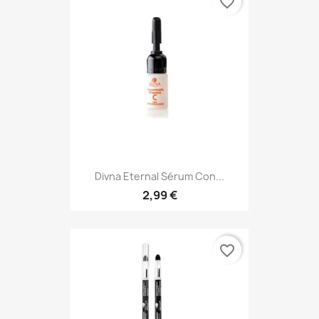
favorite_border
Divna Eternal Sérum Con...
2,99 €
favorite_border