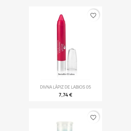
favorite_border
DIVNA LÁPIZ DE LABIOS 05
7,74 €
favorite_border