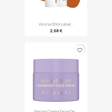
Vicorva Stick Labial...
2,68 €
favorite_border
Nacomi Crema Facial De...