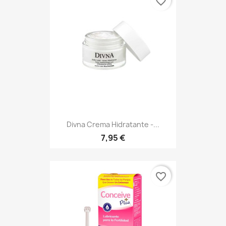
favorite_border
Divna Crema Hidratante -...
7,95 €
favorite_border