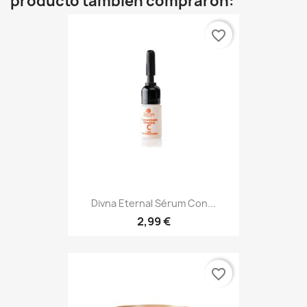
producto también compraron:
favorite_border
Divna Eternal Sérum Con...
2,99 €
favorite_border