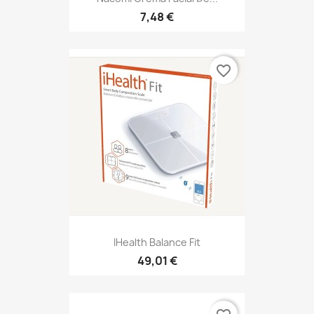
7,48 €
favorite_border
IHealth Balance Fit
49,01 €