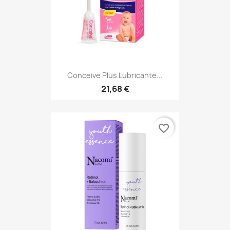
Conceive Plus Lubricante...
21,68 €
favorite_border