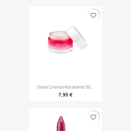
favorite_border
Divna Crema Hidratante 50...
7,95 €
favorite_border