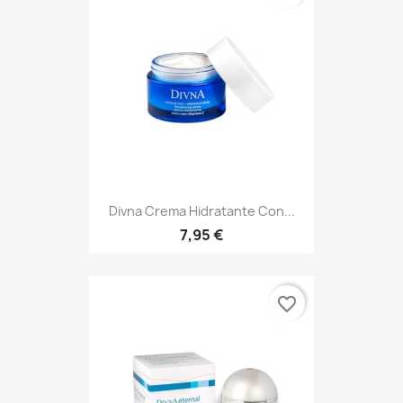
Divna Crema Hidratante Con...
7,95 €
favorite_border