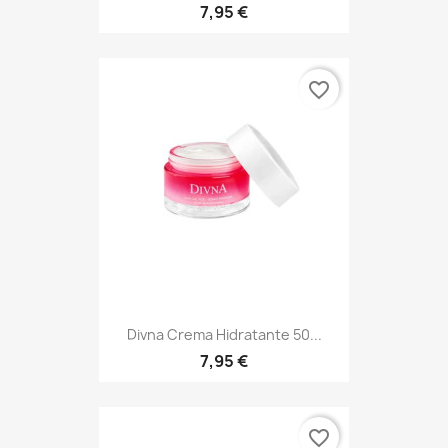
7,95 €
favorite_border
Divna Crema Hidratante 50...
7,95 €
favorite_border