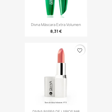
Divna Máscara Extra Volumen
8,31 €
favorite_border
DIVNA BARRA DE LABIOS Nº8