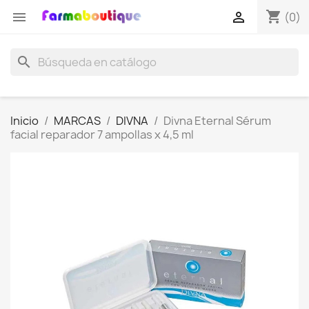
shopping_cart


(0)
search
Inicio
MARCAS
DIVNA
Divna Eternal Sérum
facial reparador 7 ampollas x 4,5 ml