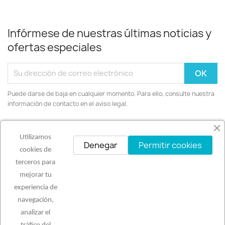
Infórmese de nuestras últimas noticias y
ofertas especiales
Puede darse de baja en cualquier momento. Para ello, consulte nuestra
información de contacto en el aviso legal.
Facebook
Instagram
Utilizamos
Denegar
Permitir cookies
cookies de
terceros para
mejorar tu
PRODUCTOS

experiencia de
navegación,
analizar el
NUESTRA EMPRESA
