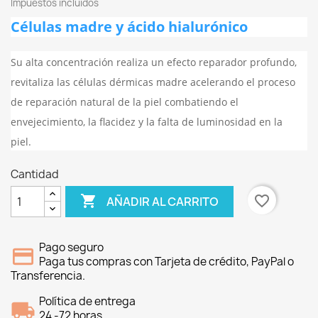
Impuestos incluidos
Células madre y ácido hialurónico
Su alta concentración realiza un efecto reparador profundo,
revitaliza las células dérmicas madre acelerando el proceso
de reparación natural de la piel combatiendo el
envejecimiento, la flacidez y la falta de luminosidad en la
piel.
Cantidad

favorite_border
AÑADIR AL CARRITO
Pago seguro
Paga tus compras con Tarjeta de crédito, PayPal o
Transferencia.
Política de entrega
24 -72 horas