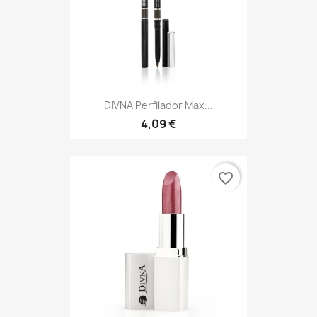
DIVNA Perfilador Max...
4,09 €
favorite_border