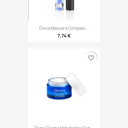
Divna Máscara Cómplex...
7,74 €
favorite_border
Divna Crema Hidratante Con...