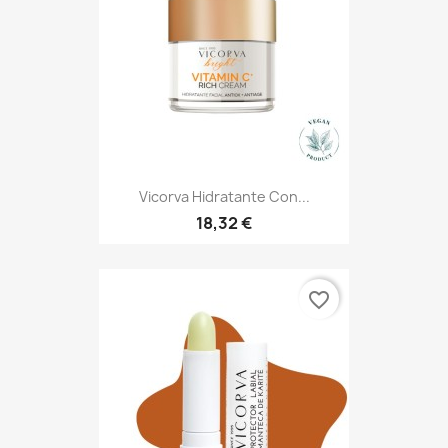
Vicorva Hidratante Con...
18,32 €
favorite_border