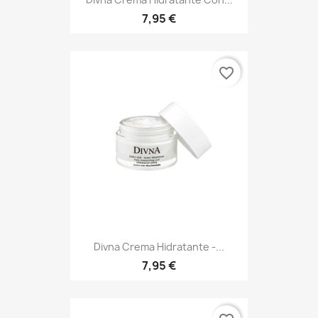
7,95 €
favorite_border
Divna Crema Hidratante -...
7,95 €